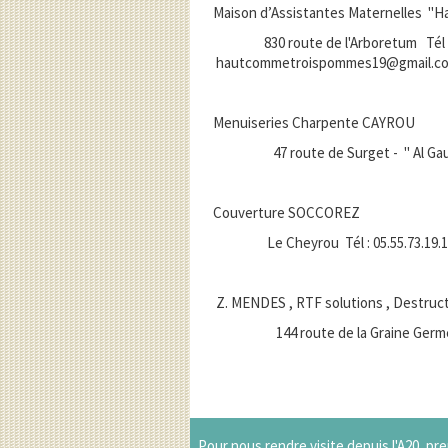
Maison d’Assistantes Maternelles "
830 route de l'Arboretum Tél : 06 
hautcommetroispommes19@gmail.c
Menuiseries Charpente CAYROU
47 route de Surget - " Al Gaulhia'
Couverture SOCCOREZ
Le Cheyrou Tél : 05.55.73.19.1
Z. MENDES , RTF solutions , Destructi
144 route de la Graine Germée "L
Pour nous rendre visite depuis l'A20, pren