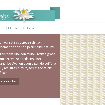
ECOLE
CONTACT
ignac reste soucieuse de son
nnement et de son patrimoine naturel.
également une commune vivante grâce
ommerces, ses artisans, son
rant "Le Dolmen",
son salon de coiffure
ff", ses gîtes ruraux, ses associations
école.
 contacter