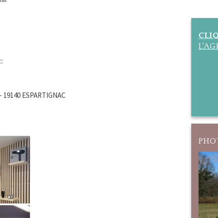
CLI
L'A
F
g - 19140 ESPARTIGNAC
PHOT