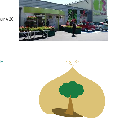
sur A 20
NE
D