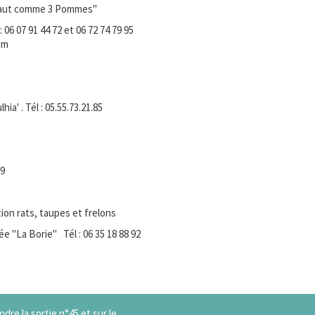
Haut comme 3 Pommes"
07 91 44 72 et 06 72 74 79 95
om
 . Tél : 05.55.73.21.85
9
on rats, taupes et frelons
a Borie" Tél : 06 35 18 88 92
dre la sortie n°45 et sur le