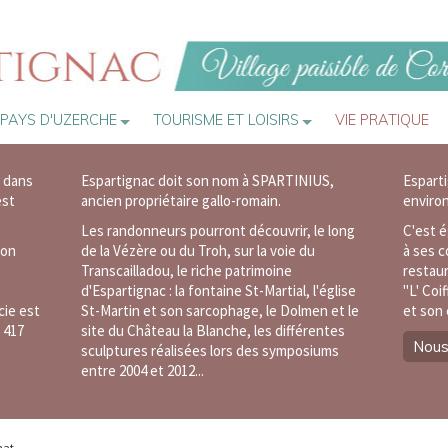
PAYS D'UZERCHE
TOURISME ET LOISIRS
VIE PRATIQUE
 dans
Espartignac doit son nom à SPARTINIUS,
Espart
est
ancien propriétaire gallo-romain.
enviro
Les randonneurs pourront découvrir, le long
C'est 
son
de la Vézère ou du Troh, sur la voie du
à ses c
Transcailladou, le riche patrimoine
restau
d'Espartignac : la fontaine St-Martial, l'église
"L' Coi
cie est
St-Martin et son sarcophage, le Dolmen et le
et
son 
 417
site du Château la Blanche, les différentes
Nous
sculptures réalisées lors des symposiums
entre 2004 et 2012...
nat